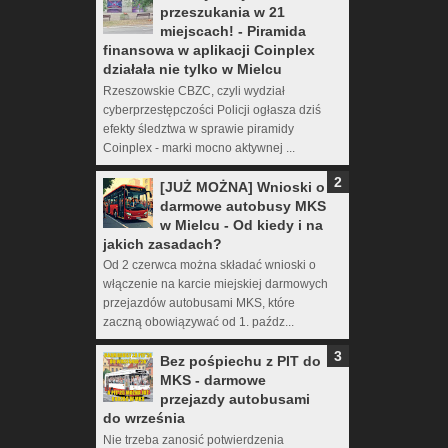
przeszukania w 21
miejscach! - Piramida
finansowa w aplikacji Coinplex
działała nie tylko w Mielcu
Rzeszowskie CBZC, czyli wydział
cyberprzestępczości Policji ogłasza dziś
efekty śledztwa w sprawie piramidy
Coinplex - marki mocno aktywnej ...
[JUŻ MOŻNA] Wnioski o
darmowe autobusy MKS
w Mielcu - Od kiedy i na
jakich zasadach?
Od 2 czerwca można składać wnioski o
włączenie na karcie miejskiej darmowych
przejazdów autobusami MKS, które
zaczną obowiązywać od 1. paźdz...
Bez pośpiechu z PIT do
MKS - darmowe
przejazdy autobusami
do września
Nie trzeba zanosić potwierdzenia