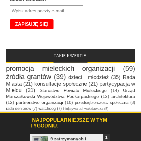
TAKIE KWESTIE:
promocja mieleckich organizacji
(59)
źródła grantów
(39)
dzieci i młodzież
(35)
Rada
Miasta
(21)
konsultacje społeczne
(21)
partycypacja w
Mielcu
(21)
Starostwo Powiatu Mieleckiego
(14)
Urząd
Marszałkowski Województwa Podkarpackiego
(12)
architektura
(12)
partnerstwo organizacji
(10)
przedsiębiorczość społeczna
(8)
rada seniorów
(7)
watchdog
(7)
inicjatywa uchwałodawcza
(5)
NAJPOPULARNIEJSZE W TYM
TYGODNIU:
9 zatrzymanych i