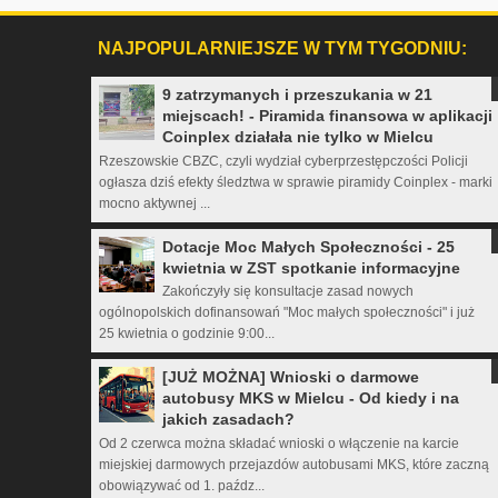
NAJPOPULARNIEJSZE W TYM TYGODNIU:
9 zatrzymanych i przeszukania w 21
miejscach! - Piramida finansowa w aplikacji
Coinplex działała nie tylko w Mielcu
Rzeszowskie CBZC, czyli wydział cyberprzestępczości Policji
ogłasza dziś efekty śledztwa w sprawie piramidy Coinplex - marki
mocno aktywnej ...
Dotacje Moc Małych Społeczności - 25
kwietnia w ZST spotkanie informacyjne
Zakończyły się konsultacje zasad nowych
ogólnopolskich dofinansowań "Moc małych społeczności" i już
25 kwietnia o godzinie 9:00...
[JUŻ MOŻNA] Wnioski o darmowe
autobusy MKS w Mielcu - Od kiedy i na
jakich zasadach?
Od 2 czerwca można składać wnioski o włączenie na karcie
miejskiej darmowych przejazdów autobusami MKS, które zaczną
obowiązywać od 1. paźdz...