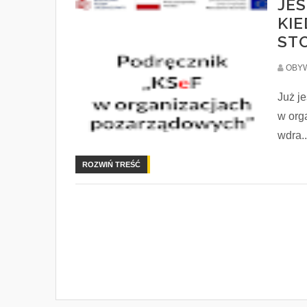
JES
KI
ST
OBYW
Już j
w org
wdra..
ROZWIŃ TREŚĆ