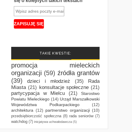
się o kolejnych takich tekstach
TAKIE KWESTIE:
promocja mieleckich
organizacji
(59)
źródła grantów
(39)
dzieci i młodzież
(35)
Rada
Miasta
(21)
konsultacje społeczne
(21)
partycypacja w Mielcu
(21)
Starostwo
Powiatu Mieleckiego
(14)
Urząd Marszałkowski
Województwa Podkarpackiego
(12)
architektura
(12)
partnerstwo organizacji
(10)
przedsiębiorczość społeczna
(8)
rada seniorów
(7)
watchdog
(7)
inicjatywa uchwałodawcza
(5)