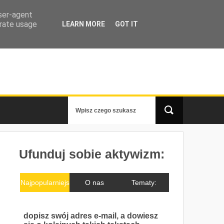
user-agent
erate usage
LEARN MORE
GOT IT
Ufunduj sobie aktywizm:
Najpopularniejs
O nas
Tematy:
ze
dopisz swój adres e-mail, a dowiesz