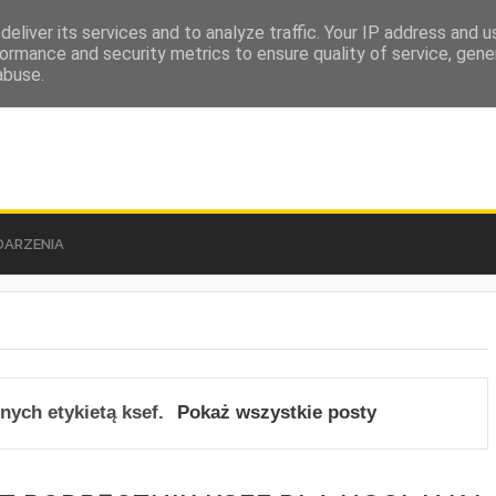
eliver its services and to analyze traffic. Your IP address and 
ormance and security metrics to ensure quality of service, gen
abuse.
ARZENIA
nych etykietą
ksef
.
Pokaż wszystkie posty