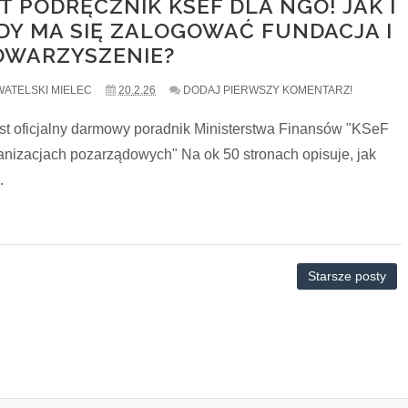
T PODRĘCZNIK KSEF DLA NGO! JAK I
EDY MA SIĘ ZALOGOWAĆ FUNDACJA I
OWARZYSZENIE?
ATELSKI MIELEC
20.2.26
DODAJ PIERWSZY KOMENTARZ!
est oficjalny darmowy poradnik Ministerstwa Finansów "KSeF
anizacjach pozarządowych" Na ok 50 stronach opisuje, jak
.
Starsze posty