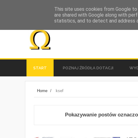
This site uses cookies from Google to d
are shared with Google along with perf
statistics, and to detect and address 
START
POZNAJ ŹRÓDŁA DOTACJI
WYD
społeczna strona miasta Mielca
Home
/
ksef
Pokazywanie postów oznaczo