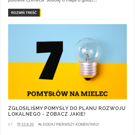
ROZWIŃ TREŚĆ
ZGŁOSILIŚMY POMYSŁY DO PLANU ROZWOJU
LOKALNEGO - ZOBACZ JAKIE!
KT
15.8.20
DODAJ PIERWSZY KOMENTARZ!