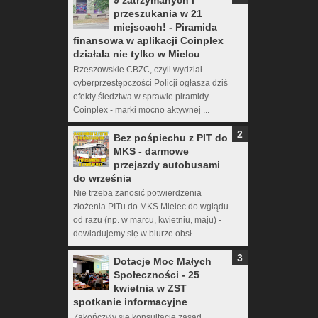
9 zatrzymanych i
przeszukania w 21
miejscach! - Piramida
finansowa w aplikacji Coinplex
działała nie tylko w Mielcu
Rzeszowskie CBZC, czyli wydział
cyberprzestępczości Policji ogłasza dziś
efekty śledztwa w sprawie piramidy
Coinplex - marki mocno aktywnej ...
Bez pośpiechu z PIT do
MKS - darmowe
przejazdy autobusami
do września
Nie trzeba zanosić potwierdzenia
złożenia PITu do MKS Mielec do wglądu
od razu (np. w marcu, kwietniu, maju) -
dowiadujemy się w biurze obsł...
Dotacje Moc Małych
Społeczności - 25
kwietnia w ZST
spotkanie informacyjne
Zakończyły się konsultacje zasad