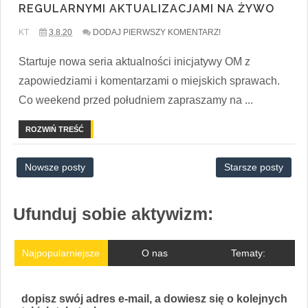
REGULARNYMI AKTUALIZACJAMI NA ŻYWO
KT
3.8.20
DODAJ PIERWSZY KOMENTARZ!
Startuje nowa seria aktualności inicjatywy OM z
zapowiedziami i komentarzami o miejskich sprawach.
Co weekend przed południem zapraszamy na ...
ROZWIŃ TREŚĆ
Nowsze posty
Starsze posty
Ufunduj sobie aktywizm:
Najpopularniejsze
O nas
Tematy:
dopisz swój adres e-mail, a dowiesz się o kolejnych