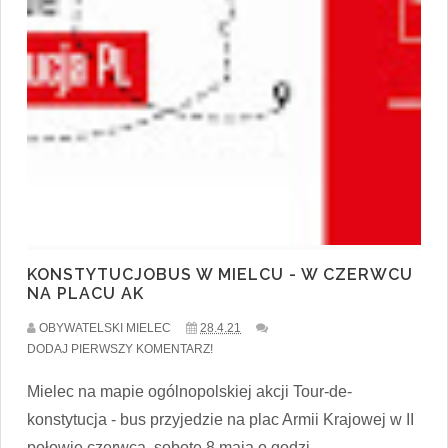
KONSTYTUCJOBUS W MIELCU - W CZERWCU
NA PLACU AK
OBYWATELSKI MIELEC
28.4.21
DODAJ PIERWSZY KOMENTARZ!
Mielec na mapie ogólnopolskiej akcji Tour-de-
konstytucja - bus przyjedzie na plac Armii Krajowej w II
połowie czerwca sobotę 8 maja o godzi...