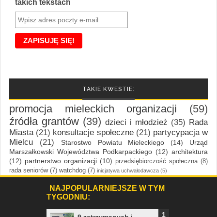
takich tekstach
TAKIE KWESTIE:
promocja mieleckich organizacji
(59)
źródła grantów
(39)
dzieci i młodzież
(35)
Rada
Miasta
(21)
konsultacje społeczne
(21)
partycypacja w
Mielcu
(21)
Starostwo Powiatu Mieleckiego
(14)
Urząd
Marszałkowski Województwa Podkarpackiego
(12)
architektura
(12)
partnerstwo organizacji
(10)
przedsiębiorczość społeczna
(8)
rada seniorów
(7)
watchdog
(7)
inicjatywa uchwałodawcza
(5)
NAJPOPULARNIEJSZE W TYM
TYGODNIU: