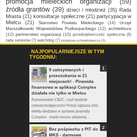
promocja mieleckich organizacji
(59)
źródła grantów
(39)
dzieci i młodzież
(35)
Rada
Miasta
(21)
konsultacje społeczne
(21)
partycypacja w
Mielcu
(21)
Starostwo Powiatu Mieleckiego
(14)
Urząd
Marszałkowski Województwa Podkarpackiego
(12)
architektura
(12)
partnerstwo organizacji
(10)
przedsiębiorczość społeczna
(8)
rada seniorów
(7)
watchdog
(7)
inicjatywa uchwałodawcza
(5)
NAJPOPULARNIEJSZE W TYM
TYGODNIU:
9 zatrzymanych i
przeszukania w 21
miejscach! - Piramida
finansowa w aplikacji Coinplex
działała nie tylko w Mielcu
Rzeszowskie CBZC, czyli wydział
cyberprzestępczości Policji ogłasza dziś
efekty śledztwa w sprawie piramidy
Coinplex - marki mocno aktywnej ...
Bez pośpiechu z PIT do
MKS - darmowe