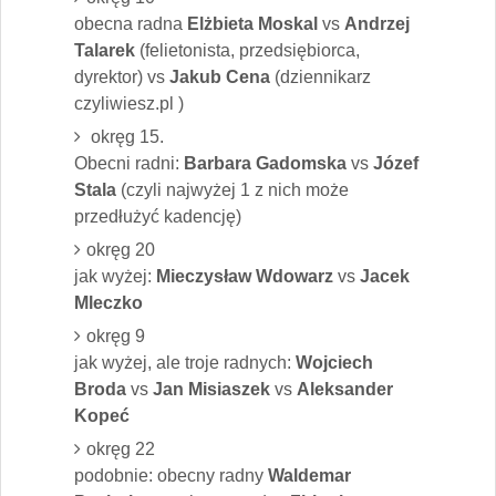
obecna radna
Elżbieta Moskal
vs
Andrzej
Talarek
(felietonista, przedsiębiorca,
dyrektor) vs
Jakub Cena
(dziennikarz
czyliwiesz.pl )
okręg 15.
Obecni radni:
Barbara Gadomska
vs
Józef
Stala
(czyli najwyżej 1 z nich może
przedłużyć kadencję)
okręg 20
jak wyżej:
Mieczysław Wdowarz
vs
Jacek
Mleczko
okręg 9
jak wyżej, ale troje radnych:
Wojciech
Broda
vs
Jan Misiaszek
vs
Aleksander
Kopeć
okręg 22
podobnie: obecny radny
Waldemar