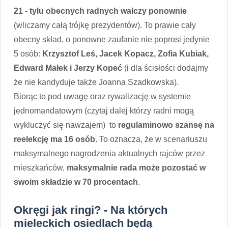
21 - tylu obecnych radnych walczy ponownie
(wliczamy całą trójkę prezydentów). To prawie cały
obecny skład, o ponowne zaufanie nie poprosi jedynie
5 osób:
Krzysztof Leś, Jacek Kopacz, Zofia Kubiak,
Edward Małek i Jerzy Kopeć
(i dla ścisłości dodajmy
że nie kandyduje także Joanna Szadkowska).
Biorąc to pod uwagę oraz rywalizację w systemie
jednomandatowym (czytaj dalej którzy radni mogą
wykluczyć się nawzajem) to
regulaminowo szansę na
reelekcję ma 16 osób
. To oznacza, że w scenariuszu
maksymalnego nagrodzenia aktualnych rajców przez
mieszkańców,
maksymalnie rada może pozostać w
swoim składzie w 70 procentach
.
Okręgi jak ringi? - Na których
mieleckich osiedlach będą