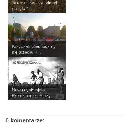
Talarek: "Świeży oddech
polityka" -...
Krzyczeli "Zjednoczmy
się przeciw K...
Nowa dyskusja o
Kronospanie - Skrzy...
0 komentarze: