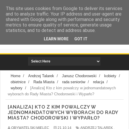
This site uses cookies from Google to deliver its services
and to analyze traffic. Your IP address and user-agent are
shared with Google along with performance and security
metrics to ensure quality of service, generate usage
statistics, and to detect and address abuse.
LEARN MORE
GOT IT
społeczna strona miasta Mielca
Home
/
Andrzej Talarek
/
Janusz Chodorowski
/
kobiety
/
obietnice
/
Rada Miasta
/
rada seniorów
/
relacja
/
wybory
/
[Analiza] Kto z kim powalczy w jednomandatowych
wyborach do Rady Miasta? Chodorowski i Wyparło?
[ANALIZA] KTO Z KIM POWALCZY W
JEDNOMANDATOWYCH WYBORACH DO RADY
MIASTA? CHODOROWSKI I WYPARŁO?
OBYWATELSKI MIELEC
21.10.14
ANDRZEJ TALAREK
,