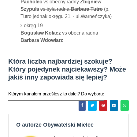
Pacholec
vs obecny radny
Zbigniew
Szypuła
vs była radna
Barbara Tutro
(p.
Tutro jednak okręgu 21. - ul.Warneńczyka)
okręg 19
Bogusław Kołacz
vs obecna radna
Barbara Wdowiarz
Która liczba najbardziej szokuje?
Który pojedynek najciekawszy? Może
jakiś inny zapowiada się lepiej?
Którym kanałem prześlesz to dalej? Do wyboru:
O autorze Obywatelski Mielec