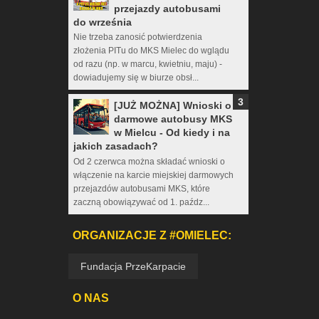
przejazdy autobusami
do września
Nie trzeba zanosić potwierdzenia
złożenia PITu do MKS Mielec do wglądu
od razu (np. w marcu, kwietniu, maju) -
dowiadujemy się w biurze obsł...
[JUŻ MOŻNA] Wnioski o
darmowe autobusy MKS
w Mielcu - Od kiedy i na
jakich zasadach?
Od 2 czerwca można składać wnioski o
włączenie na karcie miejskiej darmowych
przejazdów autobusami MKS, które
zaczną obowiązywać od 1. paźdz...
ORGANIZACJE Z #OMIELEC:
Fundacja PrzeKarpacie
O NAS