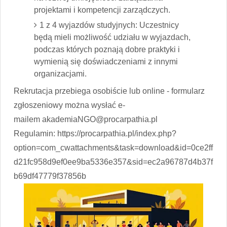
projektami i kompetencji zarządczych.
1 z 4 wyjazdów studyjnych: Uczestnicy
będą mieli możliwość udziału w wyjazdach,
podczas których poznają dobre praktyki i
wymienią się doświadczeniami z innymi
organizacjami.
Rekrutacja przebiega osobiście lub online - formularz
zgłoszeniowy można wysłać e-
mailem
akademiaNGO@procarpathia.pl
Regulamin: https://procarpathia.pl/index.php?
option=com_cwattachments&task=download&id=0ce2ff
d21fc958d9ef0ee9ba5336e357&sid=ec2a96787d4b37f
b69df47779f37856b