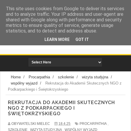
This site uses cookies from Google to deliver its services
and to analyze traffic. Your IP address and user-agent are
shared with Google along with performance and security
metrics to ensure quality of service, generate usage
statistics, and to detect and address abuse.
LEARN MORE
GOT IT
społeczna strona miasta Mielca
Home
/
Procarpathia
/
szkolenie
/
wizyta studyjna
/
wspólny wyjazd
/
Rekrutacja do Akademii Skutecznych NGO z
Podkarpackiego i Świętokrzyskiego
REKRUTACJA DO AKADEMII SKUTECZNYCH
NGO Z PODKARPACKIEGO I
ŚWIĘTOKRZYSKIEGO
OBYWATELSKI MIELEC
18.4.25
PROCARPATHIA
,
SZKOLENIE
,
WIZYTA STUDYJNA
,
WSPÓLNY WYJAZD