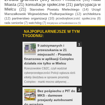
Miasta
(21)
konsultacje społeczne
(21)
partycypacja w
Mielcu
(21)
Starostwo Powiatu Mieleckiego
(14)
Urząd
Marszałkowski Województwa Podkarpackiego
(12)
architektura
(12)
partnerstwo organizacji
(10)
przedsiębiorczość społeczna
(8)
rada seniorów
(7)
watchdog
(7)
inicjatywa uchwałodawcza
(5)
NAJPOPULARNIEJSZE W TYM
TYGODNIU:
9 zatrzymanych i
przeszukania w 21
miejscach! - Piramida
finansowa w aplikacji Coinplex
działała nie tylko w Mielcu
Rzeszowskie CBZC, czyli wydział
cyberprzestępczości Policji ogłasza dziś
efekty śledztwa w sprawie piramidy
Coinplex - marki mocno aktywnej ...
Bez pośpiechu z PIT do
MKS - darmowe
przejazdy autobusami
do września