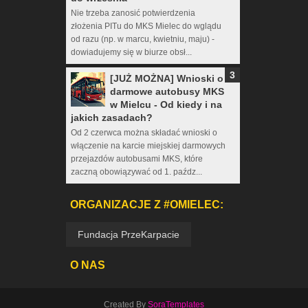
Nie trzeba zanosić potwierdzenia
złożenia PITu do MKS Mielec do wglądu
od razu (np. w marcu, kwietniu, maju) -
dowiadujemy się w biurze obsł...
[JUŻ MOŻNA] Wnioski o
darmowe autobusy MKS
w Mielcu - Od kiedy i na
jakich zasadach?
Od 2 czerwca można składać wnioski o
włączenie na karcie miejskiej darmowych
przejazdów autobusami MKS, które
zaczną obowiązywać od 1. paźdz...
ORGANIZACJE Z #OMIELEC:
Fundacja PrzeKarpacie
O NAS
Created By
SoraTemplates