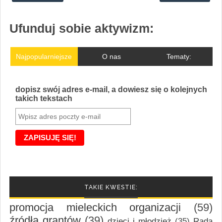
Ufunduj sobie aktywizm:
Najpopularniejsze
O nas
Tematy:
dopisz swój adres e-mail, a dowiesz się o kolejnych
takich tekstach
TAKIE KWESTIE:
promocja mieleckich organizacji
(59)
źródła grantów
(39)
dzieci i młodzież
(35)
Rada