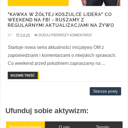
"KAWKA W ŻÓŁTEJ KOSZULCE LIDERA" CO
WEEKEND NA FB! - RUSZAMY Z
REGULARNYMI AKTUALIZACJAMI NA ŻYWO
KT
3.8.20
DODAJ PIERWSZY KOMENTARZ!
Startuje nowa seria aktualności inicjatywy OM z
zapowiedziami i komentarzami o miejskich sprawach.
Co weekend przed południem zapraszamy na ...
ROZWIŃ TREŚĆ
Starsze posty
Ufunduj sobie aktywizm:
Najpopularniejsze
O nas
Tematy: