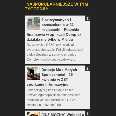
NAJPOPULARNIEJSZE W TYM
TYGODNIU:
9 zatrzymanych i
przeszukania w 21
miejscach! - Piramida
finansowa w aplikacji Coinplex
działała nie tylko w Mielcu
Rzeszowskie CBZC, czyli wydział
cyberprzestępczości Policji ogłasza dziś
efekty śledztwa w sprawie piramidy
Coinplex - marki mocno aktywnej ...
Dotacje Moc Małych
Społeczności - 25
kwietnia w ZST
spotkanie informacyjne
Zakończyły się konsultacje zasad
nowych ogólnopolskich dofinansowań
"Moc małych społeczności" i już 25
kwietnia o godzinie 9:00...
[JUŻ MOŻNA] Wnioski o