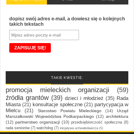
dopisz swój adres e-mail, a dowiesz się o kolejnych
takich tekstach
TAKIE KWESTIE:
promocja mieleckich organizacji
(59)
źródła grantów
(39)
dzieci i młodzież
(35)
Rada
Miasta
(21)
konsultacje społeczne
(21)
partycypacja w
Mielcu
(21)
Starostwo Powiatu Mieleckiego
(14)
Urząd
Marszałkowski Województwa Podkarpackiego
(12)
architektura
(12)
partnerstwo organizacji
(10)
przedsiębiorczość społeczna
(8)
rada seniorów
(7)
watchdog
(7)
inicjatywa uchwałodawcza
(5)