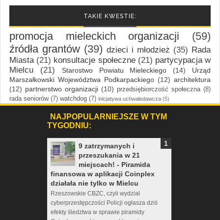
TAKIE KWESTIE:
promocja mieleckich organizacji
(59)
źródła grantów
(39)
dzieci i młodzież
(35)
Rada
Miasta
(21)
konsultacje społeczne
(21)
partycypacja w
Mielcu
(21)
Starostwo Powiatu Mieleckiego
(14)
Urząd
Marszałkowski Województwa Podkarpackiego
(12)
architektura
(12)
partnerstwo organizacji
(10)
przedsiębiorczość społeczna
(8)
rada seniorów
(7)
watchdog
(7)
inicjatywa uchwałodawcza
(5)
NAJPOPULARNIEJSZE W TYM
TYGODNIU:
9 zatrzymanych i
przeszukania w 21
miejscach! - Piramida
finansowa w aplikacji Coinplex
działała nie tylko w Mielcu
Rzeszowskie CBZC, czyli wydział
cyberprzestępczości Policji ogłasza dziś
efekty śledztwa w sprawie piramidy