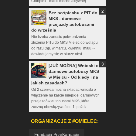
Coinplex - marki mocno aktywnej ...
Bez pośpiechu z PIT do
MKS - darmowe
przejazdy autobusami
do września
Nie trzeba zanosić potwierdzenia
złożenia PITu do MKS Mielec do wglądu
od razu (np. w marcu, kwietniu, maju) -
dowiadujemy się w biurze obsł...
[JUŻ MOŻNA] Wnioski o
darmowe autobusy MKS
w Mielcu - Od kiedy i na
jakich zasadach?
Od 2 czerwca można składać wnioski o
włączenie na karcie miejskiej darmowych
przejazdów autobusami MKS, które
zaczną obowiązywać od 1. paźdz...
ORGANIZACJE Z #OMIELEC:
Fundacja PrzeKarpacie