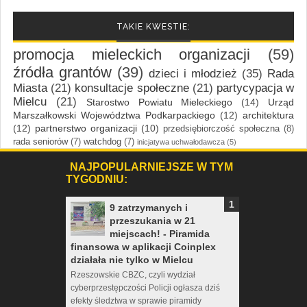
TAKIE KWESTIE:
promocja mieleckich organizacji
(59)
źródła grantów
(39)
dzieci i młodzież
(35)
Rada
Miasta
(21)
konsultacje społeczne
(21)
partycypacja w
Mielcu
(21)
Starostwo Powiatu Mieleckiego
(14)
Urząd
Marszałkowski Województwa Podkarpackiego
(12)
architektura
(12)
partnerstwo organizacji
(10)
przedsiębiorczość społeczna
(8)
rada seniorów
(7)
watchdog
(7)
inicjatywa uchwałodawcza
(5)
NAJPOPULARNIEJSZE W TYM
TYGODNIU:
9 zatrzymanych i
przeszukania w 21
miejscach! - Piramida
finansowa w aplikacji Coinplex
działała nie tylko w Mielcu
Rzeszowskie CBZC, czyli wydział
cyberprzestępczości Policji ogłasza dziś
efekty śledztwa w sprawie piramidy