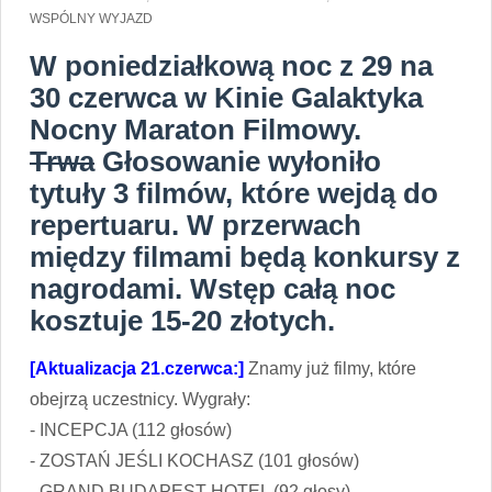
WSPÓLNY WYJAZD
W poniedziałkową noc z 29 na
30 czerwca w Kinie Galaktyka
Nocny Maraton Filmowy.
Trwa
Głosowanie wyłoniło
tytuły 3 filmów, które wejdą do
repertuaru. W przerwach
między filmami będą konkursy z
nagrodami. Wstęp całą noc
kosztuje 15-20 złotych.
[Aktualizacja 21.czerwca:]
Znamy już filmy, które
obejrzą uczestnicy. Wygrały:
- INCEPCJA (112 głosów)
- ZOSTAŃ JEŚLI KOCHASZ (101 głosów)
- GRAND BUDAPEST HOTEL (92 głosy)