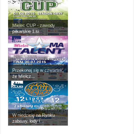
Mielec CUP - zawody
piłkarskie 1.si...
Przekonaj się w czwartek,
że Mielcz...
W niedzielę na Rynku
zabawy, lody i...