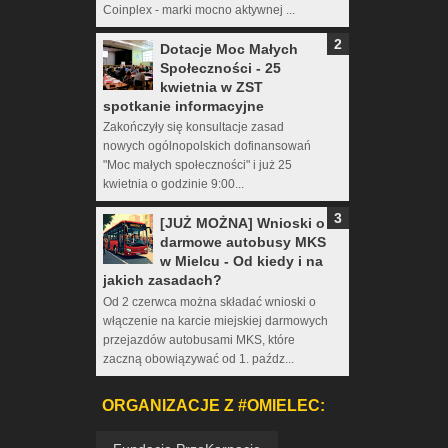
Coinplex - marki mocno aktywnej ...
Dotacje Moc Małych
Społeczności - 25
kwietnia w ZST
spotkanie informacyjne
Zakończyły się konsultacje zasad
nowych ogólnopolskich dofinansowań
"Moc małych społeczności" i już 25
kwietnia o godzinie 9:00...
[JUŻ MOŻNA] Wnioski o
darmowe autobusy MKS
w Mielcu - Od kiedy i na
jakich zasadach?
Od 2 czerwca można składać wnioski o
włączenie na karcie miejskiej darmowych
przejazdów autobusami MKS, które
zaczną obowiązywać od 1. paźdz...
ORGANIZACJE Z #OMIELEC: