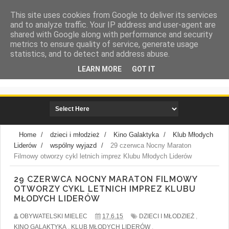
This site uses cookies from Google to deliver its services
and to analyze traffic. Your IP address and user-agent are
shared with Google along with performance and security
metrics to ensure quality of service, generate usage
statistics, and to detect and address abuse.
LEARN MORE
GOT IT
społeczna strona miasta Mielca
Home
/
dzieci i młodzież
/
Kino Galaktyka
/
Klub Młodych
Liderów
/
wspólny wyjazd
/
29 czerwca Nocny Maraton
Filmowy otworzy cykl letnich imprez Klubu Młodych Liderów
29 CZERWCA NOCNY MARATON FILMOWY
OTWORZY CYKL LETNICH IMPREZ KLUBU
MŁODYCH LIDERÓW
OBYWATELSKI MIELEC
17.6.15
DZIECI I MŁODZIEŻ
,
KINO GALAKTYKA
,
KLUB MŁODYCH LIDERÓW
,