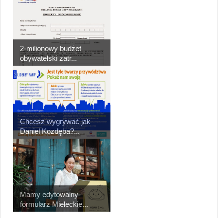
2-milionowy budżet
obywatelski zatr...
Chcesz wygrywać jak
Daniel Kozdęba?...
Mamy edytowalny
formularz Mieleckie...