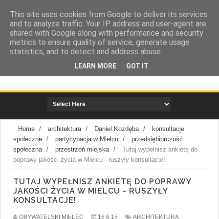
This site uses cookies from Google to deliver its services
and to analyze traffic. Your IP address and user-agent are
shared with Google along with performance and security
metrics to ensure quality of service, generate usage
statistics, and to detect and address abuse.
LEARN MORE
GOT IT
społeczna strona miasta Mielca
Home
/
architektura
/
Daniel Kozdęba
/
konsultacje
społeczne
/
partycypacja w Mielcu
/
przedsiębiorczość
społeczna
/
przestrzeń miejska
/
Tutaj wypełnisz ankietę do
poprawy jakości życia w Mielcu - ruszyły konsultacje!
TUTAJ WYPEŁNISZ ANKIETĘ DO POPRAWY
JAKOŚCI ŻYCIA W MIELCU - RUSZYŁY
KONSULTACJE!
OBYWATELSKI MIELEC
16.6.15
ARCHITEKTURA
,