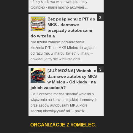
efekty śledztwa w sprawie piramidy
Coinplex - marki mocno aktywnej ...
Bez pośpiechu z PIT do
MKS - darmowe
przejazdy autobusami
do września
Nie trzeba zanosić potwierdzenia
złożenia PITu do MKS Mielec do wglądu
od razu (np. w marcu, kwietniu, maju) -
dowiadujemy się w biurze obsł...
[JUŻ MOŻNA] Wnioski o
darmowe autobusy MKS
w Mielcu - Od kiedy i na
jakich zasadach?
Od 2 czerwca można składać wnioski o
włączenie na karcie miejskiej darmowych
przejazdów autobusami MKS, które
zaczną obowiązywać od 1. paźdz...
ORGANIZACJE Z #OMIELEC: