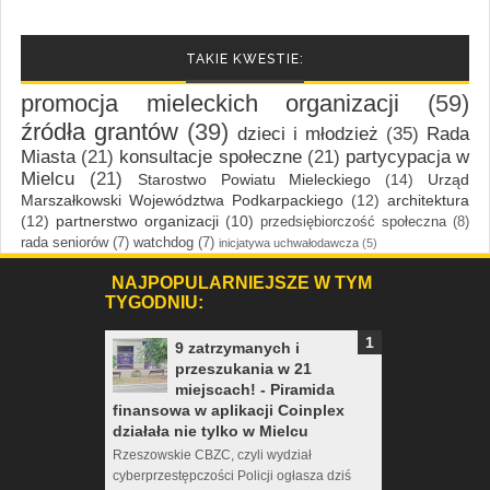
TAKIE KWESTIE:
promocja mieleckich organizacji
(59)
źródła grantów
(39)
dzieci i młodzież
(35)
Rada
Miasta
(21)
konsultacje społeczne
(21)
partycypacja w
Mielcu
(21)
Starostwo Powiatu Mieleckiego
(14)
Urząd
Marszałkowski Województwa Podkarpackiego
(12)
architektura
(12)
partnerstwo organizacji
(10)
przedsiębiorczość społeczna
(8)
rada seniorów
(7)
watchdog
(7)
inicjatywa uchwałodawcza
(5)
NAJPOPULARNIEJSZE W TYM
TYGODNIU:
9 zatrzymanych i
przeszukania w 21
miejscach! - Piramida
finansowa w aplikacji Coinplex
działała nie tylko w Mielcu
Rzeszowskie CBZC, czyli wydział
cyberprzestępczości Policji ogłasza dziś