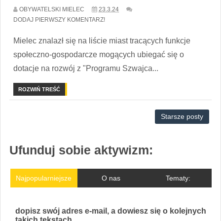
OBYWATELSKI MIELEC
23.3.24
DODAJ PIERWSZY KOMENTARZ!
Mielec znalazł się na liście miast tracących funkcje
społeczno-gospodarcze mogących ubiegać się o
dotacje na rozwój z "Programu Szwajca...
ROZWIŃ TREŚĆ
Starsze posty
Ufunduj sobie aktywizm:
Najpopularniejsze
O nas
Tematy:
dopisz swój adres e-mail, a dowiesz się o kolejnych
takich tekstach