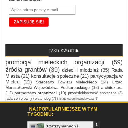
TAKIE KWESTIE:
promocja mieleckich organizacji
(59)
źródła grantów
(39)
dzieci i młodzież
(35)
Rada
Miasta
(21)
konsultacje społeczne
(21)
partycypacja w
Mielcu
(21)
Starostwo Powiatu Mieleckiego
(14)
Urząd
Marszałkowski Województwa Podkarpackiego
(12)
architektura
(12)
partnerstwo organizacji
(10)
przedsiębiorczość społeczna
(8)
rada seniorów
(7)
watchdog
(7)
inicjatywa uchwałodawcza
(5)
NAJPOPULARNIEJSZE W TYM
TYGODNIU:
9 zatrzymanych i