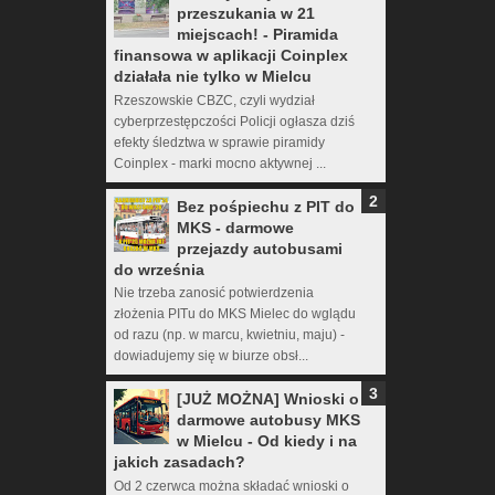
przeszukania w 21
miejscach! - Piramida
finansowa w aplikacji Coinplex
działała nie tylko w Mielcu
Rzeszowskie CBZC, czyli wydział
cyberprzestępczości Policji ogłasza dziś
efekty śledztwa w sprawie piramidy
Coinplex - marki mocno aktywnej ...
Bez pośpiechu z PIT do
MKS - darmowe
przejazdy autobusami
do września
Nie trzeba zanosić potwierdzenia
złożenia PITu do MKS Mielec do wglądu
od razu (np. w marcu, kwietniu, maju) -
dowiadujemy się w biurze obsł...
[JUŻ MOŻNA] Wnioski o
darmowe autobusy MKS
w Mielcu - Od kiedy i na
jakich zasadach?
Od 2 czerwca można składać wnioski o