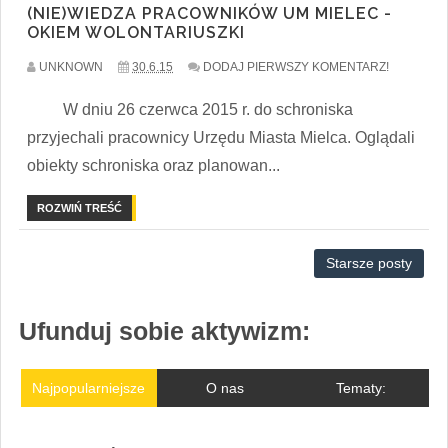
(NIE)WIEDZA PRACOWNIKÓW UM MIELEC -
OKIEM WOLONTARIUSZKI
UNKNOWN
30.6.15
DODAJ PIERWSZY KOMENTARZ!
W dniu 26 czerwca 2015 r. do schroniska
przyjechali pracownicy Urzędu Miasta Mielca. Oglądali
obiekty schroniska oraz planowan...
ROZWIŃ TREŚĆ
Starsze posty
Ufunduj sobie aktywizm:
Najpopularniejsze
O nas
Tematy: