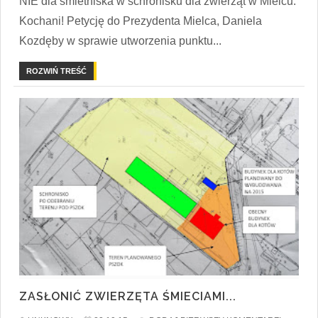
NIE dla śmietniska w schronisku dla zwierząt w Mielcu.
Kochani! Petycję do Prezydenta Mielca, Daniela
Kozdęby w sprawie utworzenia punktu...
ROZWIŃ TREŚĆ
ZASŁONIĆ ZWIERZĘTA ŚMIECIAMI...