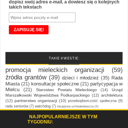
dopisz swój adres e-mail, a dowiesz się o kolejnych
takich tekstach
TAKIE KWESTIE:
promocja mieleckich organizacji
(59)
źródła grantów
(39)
dzieci i młodzież
(35)
Rada
Miasta
(21)
konsultacje społeczne
(21)
partycypacja w
Mielcu
(21)
Starostwo Powiatu Mieleckiego
(14)
Urząd
Marszałkowski Województwa Podkarpackiego
(12)
architektura
(12)
partnerstwo organizacji
(10)
przedsiębiorczość społeczna
(8)
rada seniorów
(7)
watchdog
(7)
inicjatywa uchwałodawcza
(5)
NAJPOPULARNIEJSZE W TYM
TYGODNIU: