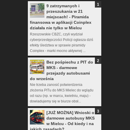
9 zatrzymanych i
przeszukania w 21
miejscach! - Piramida
finansowa w aplikacji Coinplex
działała nie tylko w Mielcu
Rzeszowskie CBZC, czyli wydział
cyberprzestępczości Policji ogłasza dziś
efekty śledztwa w sprawie piramidy
Coinplex - marki mocno aktywnej ...
Bez pośpiechu z PIT do
MKS - darmowe
przejazdy autobusami
do września
Nie trzeba zanosić potwierdzenia
złożenia PITu do MKS Mielec do wglądu
od razu (np. w marcu, kwietniu, maju) -
dowiadujemy się w biurze obsł...
[JUŻ MOŻNA] Wnioski o
darmowe autobusy MKS
w Mielcu - Od kiedy i na
jakich zasadach?