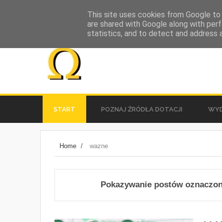
This site uses cookies from Google to d
are shared with Google along with perf
statistics, and to detect and address 
START
POZNAJ ŹRÓDŁA DOTACJI
WYD
społeczna strona miasta Mielca
Home
/
wazne
Pokazywanie postów oznaczon