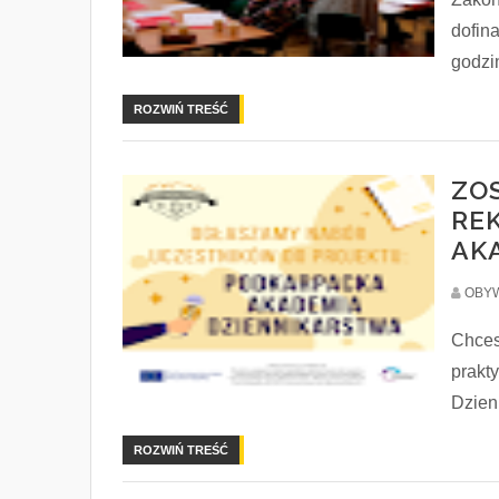
dofin
godzin
ROZWIŃ TREŚĆ
ZO
RE
AK
OBYW
Chces
prakt
Dzienn
ROZWIŃ TREŚĆ