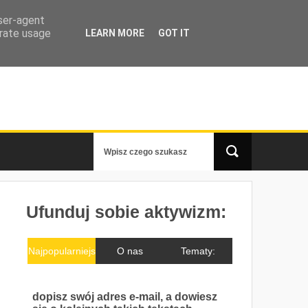
user-agent
erate usage
LEARN MORE
GOT IT
Ufunduj sobie aktywizm:
Najpopularniejs
O nas
Tematy:
ze
dopisz swój adres e-mail, a dowiesz