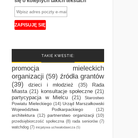
się o kolejnych takich tekstach
TAKIE KWESTIE:
promocja mieleckich
organizacji
(59)
źródła grantów
(39)
dzieci i młodzież
(35)
Rada
Miasta
(21)
konsultacje społeczne
(21)
partycypacja w Mielcu
(21)
Starostwo
Powiatu Mieleckiego
(14)
Urząd Marszałkowski
Województwa Podkarpackiego
(12)
architektura
(12)
partnerstwo organizacji
(10)
przedsiębiorczość społeczna
(8)
rada seniorów
(7)
watchdog
(7)
inicjatywa uchwałodawcza
(5)