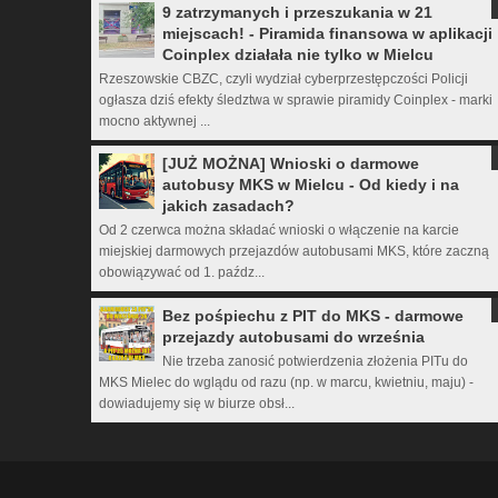
9 zatrzymanych i przeszukania w 21
miejscach! - Piramida finansowa w aplikacji
Coinplex działała nie tylko w Mielcu
Rzeszowskie CBZC, czyli wydział cyberprzestępczości Policji
ogłasza dziś efekty śledztwa w sprawie piramidy Coinplex - marki
mocno aktywnej ...
[JUŻ MOŻNA] Wnioski o darmowe
autobusy MKS w Mielcu - Od kiedy i na
jakich zasadach?
Od 2 czerwca można składać wnioski o włączenie na karcie
miejskiej darmowych przejazdów autobusami MKS, które zaczną
obowiązywać od 1. paźdz...
Bez pośpiechu z PIT do MKS - darmowe
przejazdy autobusami do września
Nie trzeba zanosić potwierdzenia złożenia PITu do
MKS Mielec do wglądu od razu (np. w marcu, kwietniu, maju) -
dowiadujemy się w biurze obsł...