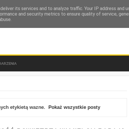
eliver its services and to analyze traffic. Your IP address and 
ormance and security metrics to ensure quality of service, gen
abuse.
ARZENIA
ych etykietą
wazne
.
Pokaż wszystkie posty