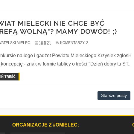
IAT MIELECKI NIE CHCE BYĆ
TREFĄ WOLNĄ"? MAMY DOWÓD! ;)
ATELSKI MIELEC
18.5.21
KOMENTARZY: 2
kursie na logo i gadżet Powiatu Mieleckiego Krzysiek zgłosił
koncepcję - znak w formie tablicy o treści "Dzień dobry tu ST...
IŃ TREŚĆ
Starsze posty
ORGANIZACJE Z #OMIELEC: