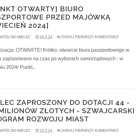
UNKT OTWARTY] BIURO
SZPORTOWE PRZED MAJÓWKĄ
IECIEŃ 2024]
ATELSKI MIELEC
24.3.24
DODAJ PIERWSZY KOMENTARZ!
lizacja: OTWARTE! Krótko: otwarcie biura paszportowego w
u zaplanowano na czas po wyborach samorządowych - w
iu 2024r Punkt...
LEC ZAPROSZONY DO DOTACJI 44 -
 MILIONÓW ZŁOTYCH - SZWAJCARSKI
OGRAM ROZWOJU MIAST
ATELSKI MIELEC
23.3.24
DODAJ PIERWSZY KOMENTARZ!