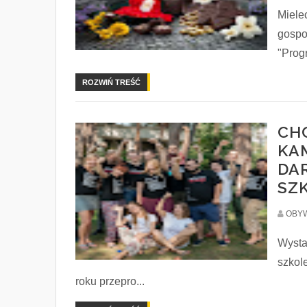
Mielec
gospo
"Prog
ROZWIŃ TREŚĆ
CH
KA
DA
SZ
OBYW
Wysta
szkol
roku przepro...