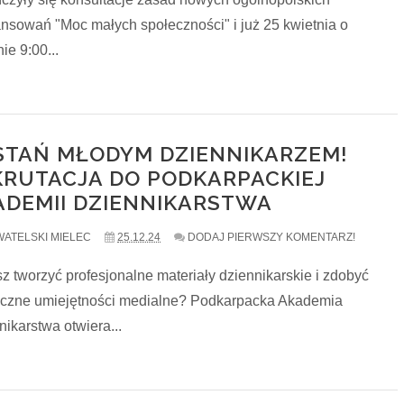
ansowań "Moc małych społeczności" i już 25 kwietnia o
ie 9:00...
STAŃ MŁODYM DZIENNIKARZEM!
KRUTACJA DO PODKARPACKIEJ
ADEMII DZIENNIKARSTWA
ATELSKI MIELEC
25.12.24
DODAJ PIERWSZY KOMENTARZ!
z tworzyć profesjonalne materiały dziennikarskie i zdobyć
yczne umiejętności medialne? Podkarpacka Akademia
ikarstwa otwiera...