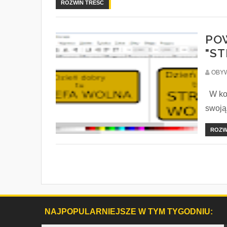
ROZWIŃ TREŚĆ
POW
"S
OBYW
W kon
swoją 
ROZW
NAJPOPULARNIEJSZE W TYM TYGODNIU: