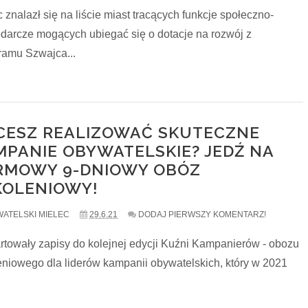
 znalazł się na liście miast tracących funkcje społeczno-
darcze mogących ubiegać się o dotacje na rozwój z
ramu Szwajca...
CESZ REALIZOWAĆ SKUTECZNE
MPANIE OBYWATELSKIE? JEDŹ NA
RMOWY 9-DNIOWY OBÓZ
KOLENIOWY!
ATELSKI MIELEC
29.6.21
DODAJ PIERWSZY KOMENTARZ!
rtowały zapisy do kolejnej edycji Kuźni Kampanierów - obozu
eniowego dla liderów kampanii obywatelskich, który w 2021