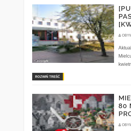
[P
PA
[KW
OBYW
Aktua
Mielc
kwietn
ROZWIŃ TREŚĆ
MIE
80
PR
OBYW