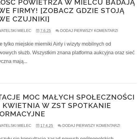
KOŚĆ POWIETRZA W MIELCU BADAJĄ
WE FIRMY! [ZOBACZ GDZIE STOJĄ
WE CZUJNIKI]
ATELSKI MIELEC
7.6.25
DODAJ PIERWSZY KOMENTARZ!
e tylko miejskie mierniki Airly i wizyty mobilnych od
wowych służb. Wszystkim znana platforma aukcyjna oraz sieć
yczna mają...
TACJE MOC MAŁYCH SPOŁECZNOŚCI
5 KWIETNIA W ZST SPOTKANIE
FORMACYJNE
ATELSKI MIELEC
17.4.25
DODAJ PIERWSZY KOMENTARZ!
czyły się konsultacje zasad nowych ogólnopolskich