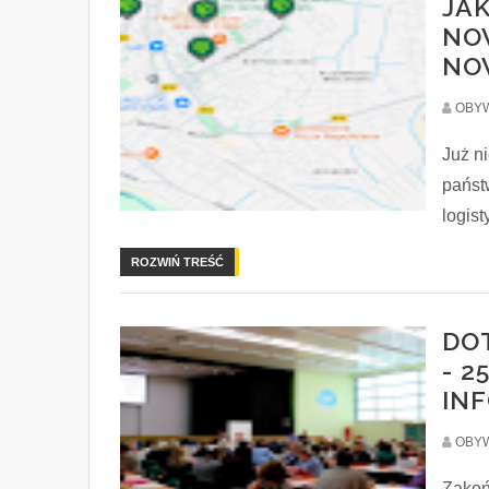
JA
NO
NO
OBYW
Już ni
państ
logist
ROZWIŃ TREŚĆ
DO
- 2
IN
OBYW
Zakoń