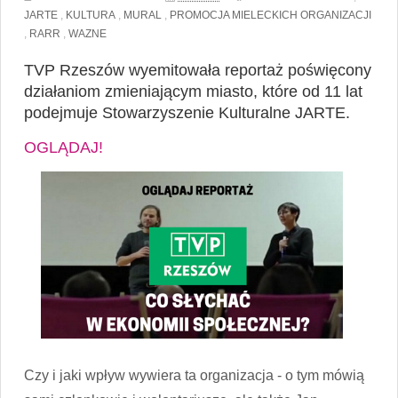
JARTE
,
KULTURA
,
MURAL
,
PROMOCJA MIELECKICH ORGANIZACJI
,
RARR
,
WAZNE
TVP Rzeszów wyemitowała reportaż poświęcony
działaniom zmieniającym miasto, które od 11 lat
podejmuje Stowarzyszenie Kulturalne JARTE.
OGLĄDAJ!
Czy i jaki wpływ wywiera ta organizacja - o tym mówią