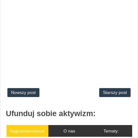
Nowszy post
Starszy post
Ufunduj sobie aktywizm:
Najpopularniejsze
O nas
Tematy: