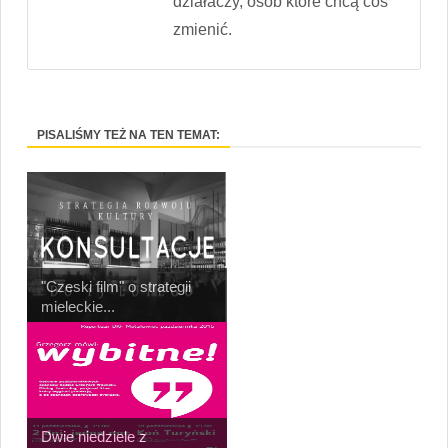
działaczy, osób które chcą coś
zmienić.
PISALIŚMY TEŻ NA TEN TEMAT:
"Czeski film" o strategii
mieleckie...
Dwie niedziele z