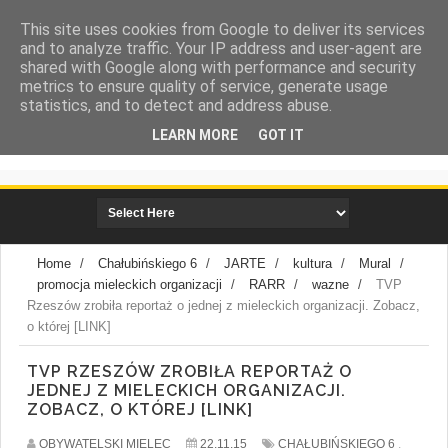
This site uses cookies from Google to deliver its services
and to analyze traffic. Your IP address and user-agent are
shared with Google along with performance and security
metrics to ensure quality of service, generate usage
statistics, and to detect and address abuse.
LEARN MORE
GOT IT
społeczna strona miasta Mielca
Home
/
Chałubińskiego 6
/
JARTE
/
kultura
/
Mural
/
promocja mieleckich organizacji
/
RARR
/
wazne
/
TVP
Rzeszów zrobiła reportaż o jednej z mieleckich organizacji. Zobacz,
o której [LINK]
TVP RZESZÓW ZROBIŁA REPORTAŻ O
JEDNEJ Z MIELECKICH ORGANIZACJI.
ZOBACZ, O KTÓREJ [LINK]
OBYWATELSKI MIELEC
22.11.15
CHAŁUBIŃSKIEGO 6
,