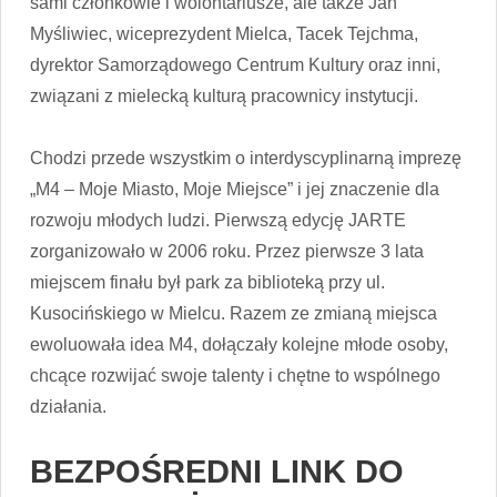
sami członkowie i wolontariusze, ale także Jan
Myśliwiec, wiceprezydent Mielca, Tacek Tejchma,
dyrektor Samorządowego Centrum Kultury oraz inni,
związani z mielecką kulturą pracownicy instytucji.
Chodzi przede wszystkim o interdyscyplinarną imprezę
„M4 – Moje Miasto, Moje Miejsce” i jej znaczenie dla
rozwoju młodych ludzi. Pierwszą edycję JARTE
zorganizowało w 2006 roku. Przez pierwsze 3 lata
miejscem finału był park za biblioteką przy ul.
Kusocińskiego w Mielcu. Razem ze zmianą miejsca
ewoluowała idea M4, dołączały kolejne młode osoby,
chcące rozwijać swoje talenty i chętne to wspólnego
działania.
BEZPOŚREDNI LINK DO