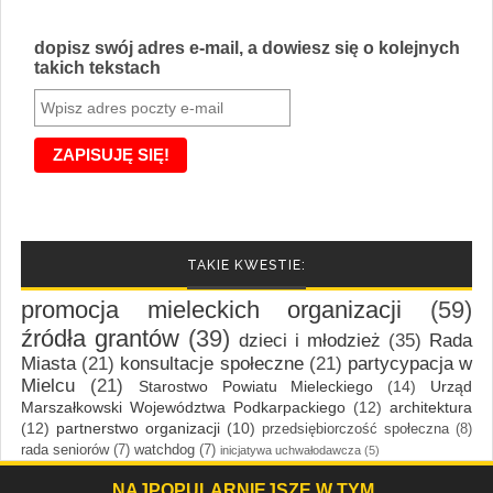
dopisz swój adres e-mail, a dowiesz się o kolejnych
takich tekstach
TAKIE KWESTIE:
promocja mieleckich organizacji
(59)
źródła grantów
(39)
dzieci i młodzież
(35)
Rada
Miasta
(21)
konsultacje społeczne
(21)
partycypacja w
Mielcu
(21)
Starostwo Powiatu Mieleckiego
(14)
Urząd
Marszałkowski Województwa Podkarpackiego
(12)
architektura
(12)
partnerstwo organizacji
(10)
przedsiębiorczość społeczna
(8)
rada seniorów
(7)
watchdog
(7)
inicjatywa uchwałodawcza
(5)
NAJPOPULARNIEJSZE W TYM