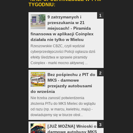
TYGODNIU:
9 zatrzymanych i
przeszukania w 21
miejscach! - Piramida
finansowa w aplikacji Coinplex
działała nie tylko w Mielcu
Rzeszowskie CBZC, czyli wydział
cyberprzestępczości Policji ogłasza dziś
efekty śledztwa w sprawie piramidy
Coinplex - marki mocno aktywnej ...
Bez pośpiechu z PIT do
MKS - darmowe
przejazdy autobusami
do września
Nie trzeba zanosić potwierdzenia
złożenia PITu do MKS Mielec do wglądu
od razu (np. w marcu, kwietniu, maju) -
dowiadujemy się w biurze obsł...
[JUŻ MOŻNA] Wnioski o
darmowe autobusy MKS