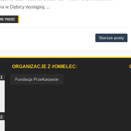
ia w Dębicy wystąpią: ...
IŃ TREŚĆ
Starsze posty
ORGANIZACJE Z #OMIELEC:
Fundacja PrzeKarpacie