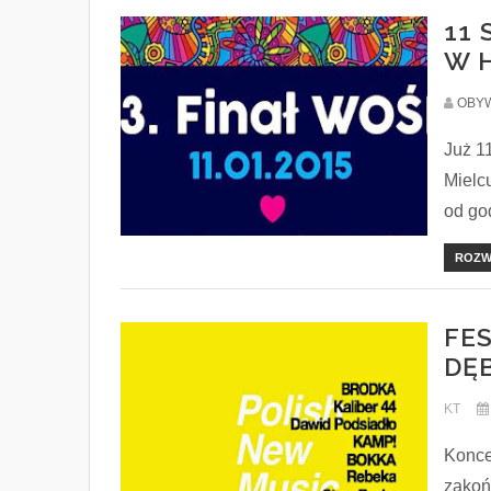
11
W 
OBYW
Już 11
Mielc
od god
ROZW
FE
DĘB
KT
Konce
zakoń