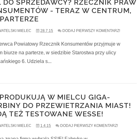
L DO SPRZEDAWCY? RZECZNIK PRAW
NSUMENTÓW - TERAZ W CENTRUM,
 PARTERZE
ATELSKI MIELEC
28.7.15
DODAJ PIERWSZY KOMENTARZ!
erwca Powiatowy Rzecznik Konsumentów przyjmuje w
 biurze na parterze, w siedzibie Starostwa przy ulicy
ańskiego 6. Udziela s...
PRODUKUJĄ W MIELCU GIGA-
RBINY DO PRZEWIETRZANIA MIAST!
DĄ TEŻ TESTOWANE WESSE!
ATELSKI MIELEC
1.4.15
DODAJ PIERWSZY KOMENTARZ!
na znana firma wybrała SSIE! Fabrykę w