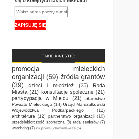
się o kolejnych takich tekstach
TAKIE KWESTIE:
promocja mieleckich
organizacji
(59)
źródła grantów
(39)
dzieci i młodzież
(35)
Rada
Miasta
(21)
konsultacje społeczne
(21)
partycypacja w Mielcu
(21)
Starostwo
Powiatu Mieleckiego
(14)
Urząd Marszałkowski
Województwa Podkarpackiego
(12)
architektura
(12)
partnerstwo organizacji
(10)
przedsiębiorczość społeczna
(8)
rada seniorów
(7)
watchdog
(7)
inicjatywa uchwałodawcza
(5)