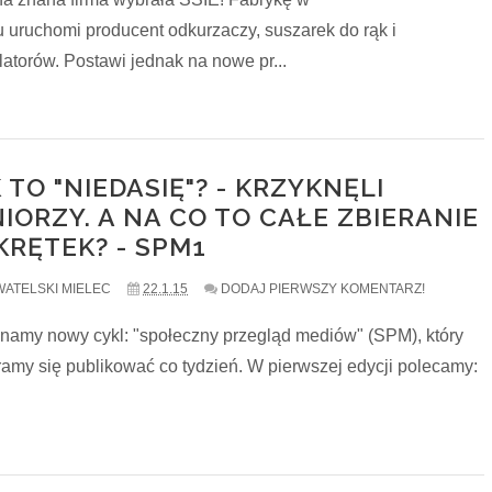
u uruchomi producent odkurzaczy, suszarek do rąk i
latorów. Postawi jednak na nowe pr...
 TO "NIEDASIĘ"? - KRZYKNĘLI
IORZY. A NA CO TO CAŁE ZBIERANIE
KRĘTEK? - SPM1
ATELSKI MIELEC
22.1.15
DODAJ PIERWSZY KOMENTARZ!
namy nowy cykl: "społeczny przegląd mediów" (SPM), który
ramy się publikować co tydzień. W pierwszej edycji polecamy: