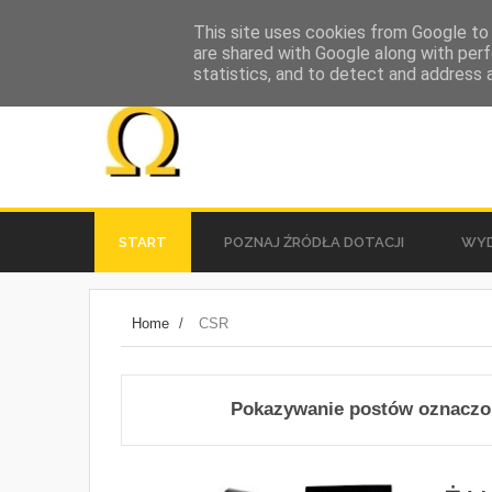
This site uses cookies from Google to d
are shared with Google along with perf
statistics, and to detect and address 
START
POZNAJ ŹRÓDŁA DOTACJI
WYD
społeczna strona miasta Mielca
Home
/
CSR
Pokazywanie postów oznaczo