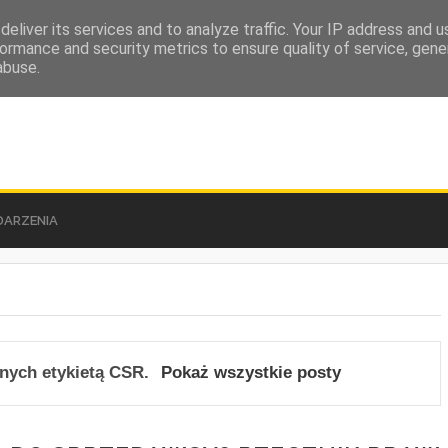
eliver its services and to analyze traffic. Your IP address and 
ormance and security metrics to ensure quality of service, gen
abuse.
ARZENIA
nych etykietą
CSR
.
Pokaż wszystkie posty