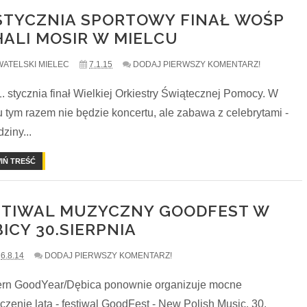
 STYCZNIA SPORTOWY FINAŁ WOŚP
HALI MOSIR W MIELCU
ATELSKI MIELEC
7.1.15
DODAJ PIERWSZY KOMENTARZ!
. stycznia finał Wielkiej Orkiestry Świątecznej Pomocy. W
u tym razem nie będzie koncertu, ale zabawa z celebrytami -
ziny...
IŃ TREŚĆ
STIWAL MUZYCZNY GOODFEST W
ICY 30.SIERPNIA
6.8.14
DODAJ PIERWSZY KOMENTARZ!
rn GoodYear/Dębica ponownie organizuje mocne
czenie lata - festiwal GoodFest - New Polish Music. 30.