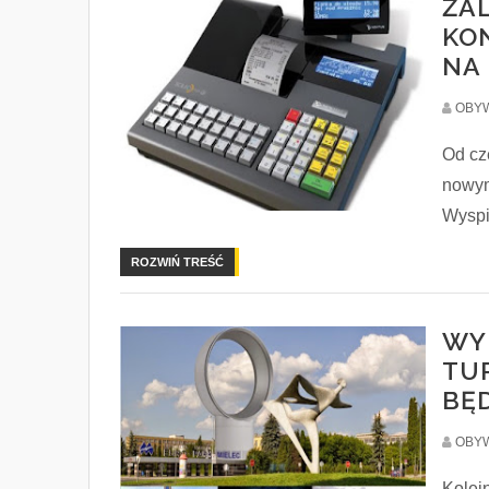
ŻA
KO
NA
OBYW
Od cz
nowym
Wyspi
ROZWIŃ TREŚĆ
WY
TU
BĘ
OBYW
Kolej