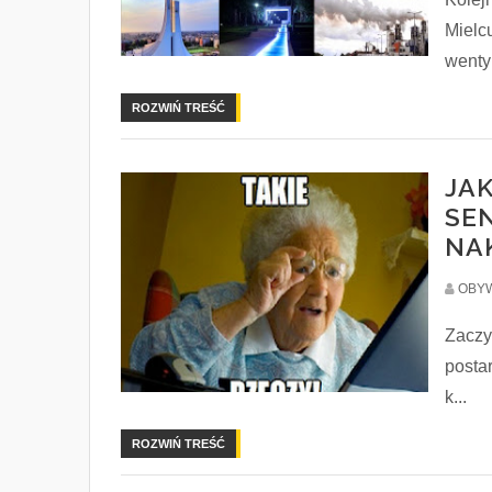
Mielc
wenty
ROZWIŃ TREŚĆ
JAK
SEN
NA
OBYW
Zaczy
posta
k...
ROZWIŃ TREŚĆ