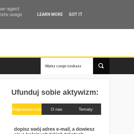
user-agent
erate usage
LEARN MORE
GOT IT
Ufunduj sobie aktywizm:
Najpopularniejs
O nas
Tematy:
ze
dopisz swój adres e-mail, a dowiesz